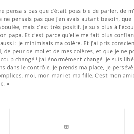
e pensais pas que c’était possible de parler, de m’o
 ne pensais pas que j’en avais autant besoin, que 
e, mais c’est très positif. Je suis plus à l’écoute 
on papa. Et c’est parce qu’elle me fait plus confian
ssi : je minimisais ma colère. Et j’ai pris conscien
al, de peur de moi et de mes colères, et que je ne p
ucoup changé ! J’ai énormément changé. Je suis lib
ns dans le contrôle. Je prends ma place, je persévère
plices, moi, mon mari et ma fille. C’est mon amie
e. »