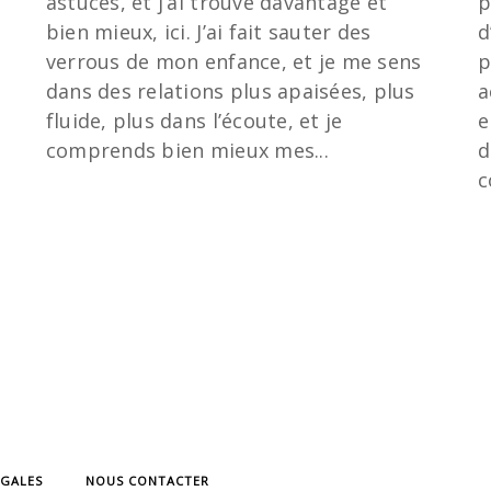
astuces, et j’ai trouvé davantage et
p
bien mieux, ici. J’ai fait sauter des
d
verrous de mon enfance, et je me sens
p
dans des relations plus apaisées, plus
a
fluide, plus dans l’écoute, et je
e
comprends bien mieux mes...
d
c
ÉGALES
NOUS CONTACTER